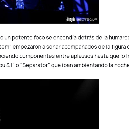
do un potente foco se encendía detrás de la humare
stem”
empezaron a sonar acompañados de la figura d
areciendo componentes entre aplausos hasta que lo h
ou & I”
o
“Separator”
que iban ambientando la noche 