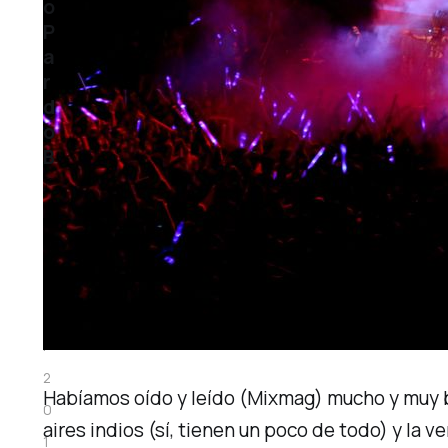
o
P
a
r
d
o
B
1
0
n
o
v
.
2
Habíamos oído y leído (
Mixmag
) mucho y muy 
0
aires indios
(sí, tienen un poco de todo) y la v
1