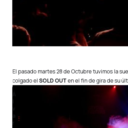
El pasado martes 28 de Octubre tuvimos la sue
colgado el
SOLD OUT
en el fin de gira de su 
Á
l
v
a
r