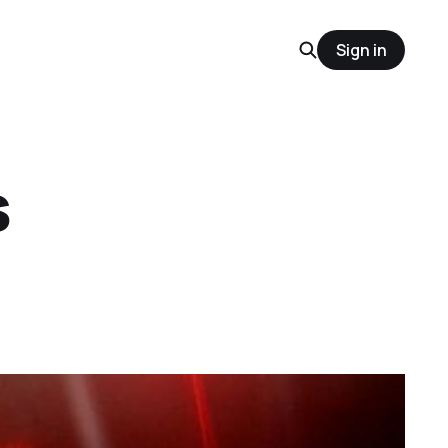
Sign in
s