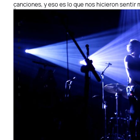
canciones, y eso es lo que nos hicieron sentir
4
E
s
p
e
c
i
a
l
e
s