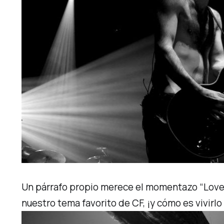
Un párrafo propio merece el momentazo
“Love 
nuestro tema favorito de CF, ¡y cómo es vivirlo