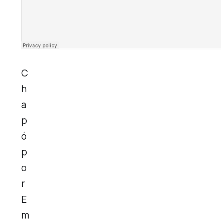
C
h
a
p
ó
p
o
r
E
m