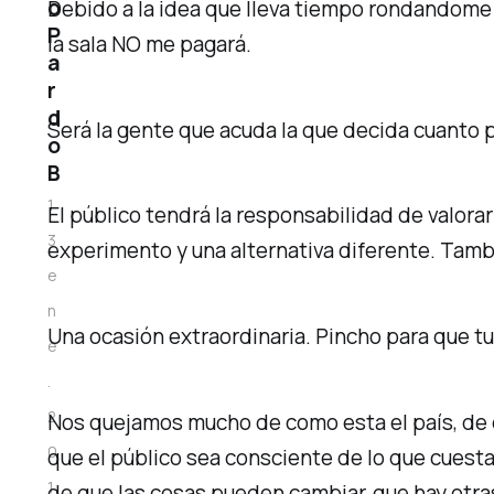
o
Debido a la idea que lleva tiempo rondandome l
P
la sala NO me pagará.
a
r
d
Será la gente que acuda la que decida cuanto 
o
B
1
El público tendrá la responsabilidad de valorar
3
experimento y una alternativa diferente. Tamb
e
n
Una ocasión extraordinaria. Pincho para que tu
e
.
2
Nos quejamos mucho de como esta el país, de 
0
que el público sea consciente de lo que cuest
1
de que las cosas pueden cambiar, que hay otras