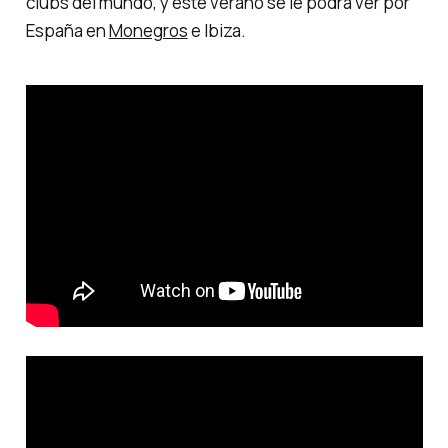
clubs del mundo, y este verano se le podrá ver por
España en
Monegros
e Ibiza.