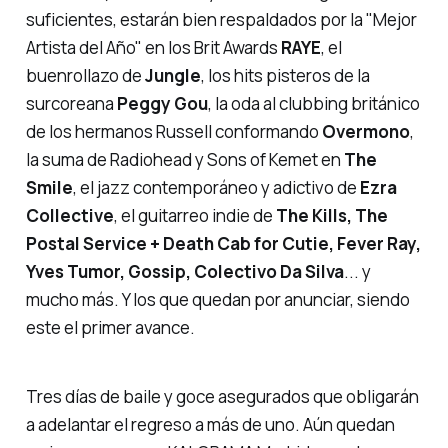
suficientes, estarán bien respaldados por la "Mejor
Artista del Año" en los Brit Awards
RAYE
, el
buenrollazo
de
Jungle
, los hits pisteros de la
surcoreana
Peggy Gou
, la oda al clubbing británico
de los hermanos Russell conformando
Overmono
,
la suma de Radiohead y Sons of Kemet en
The
Smile
, el jazz contemporáneo y adictivo de
Ezra
Collective
, el guitarreo indie de
The Kills, The
Postal Service + Death Cab for Cutie, Fever Ray,
Yves Tumor, Gossip, Colectivo Da Silva
... y
mucho más. Y los que quedan por anunciar, siendo
este el primer avance.
Tres días de baile y goce asegurados que obligarán
a adelantar el regreso a más de uno. Aún quedan