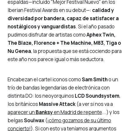
espaldas—incluido "Mejor Festival Nuevo" en los
Iberian Festival Awards en su debut—:
calidad y
diversidad por bandera, capaz de satisfacer a
nostálgicos y vanguardistas
. Si el año pasado
pudimos disfrutar de artistas como
Aphex Twin,
The Blaze, Florence + The Machine, M83, Tiga o
Nu Genea
, la propuesta que se está cociendo para
este año nos parece igual o más seductora.
Encabezan el cartel iconos como
Sam Smith
o un
trío de bandas legendarias de electrónica con
distinta DO: los neoyorquinos
LCD Soundsystem
,
los británicos
Massive Attack
(a ver si nos va a
aparecer un
Banksy
en Madrid de repente
...) y los
belgas
Soulwax
(
¡cómo gozamos de su último
concierto!
). Si con esto ya teníamos argumentos