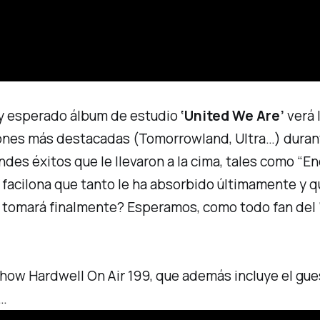
 y esperado álbum de estudio
‘United We Are’
verá l
ones más destacadas (Tomorrowland, Ultra…) durante
des éxitos que le llevaron a la cima, tales como
“En
s
facilona
que tanto le ha absorbido últimamente y q
 tomará finalmente? Esperamos, como todo fan del ‘a
how Hardwell On Air 199
, que además incluye el
gue
0…