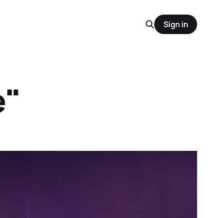
Sign in
e"