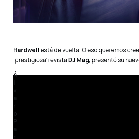
Hardwell
está de vuelta. O eso queremos cree
‘prestigiosa’ revista
DJ Mag
, presentó su nuev
Á
l
v
a
r
o
P
a
r