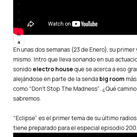
s
c
u
c
h
a
En unas dos semanas (23 de Enero), su primer
mismo. Intro que lleva sonando en sus actuaci
sonido
electro house
que se acerca a eso gran
alejándose en parte de la senda
big room
má
como
“Don’t Stop The Madness”
. ¿Qué camino
sabremos.
“Eclipse”
es el primer tema de su último
radios
tiene preparado para el especial episodio 20