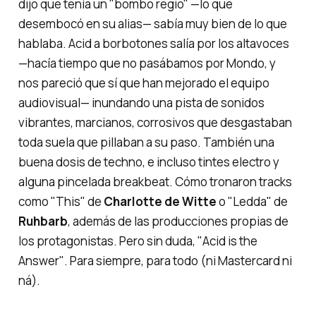
dijo que tenía un "bombo regio" —lo que
desembocó en su alias— sabía muy bien de lo que
hablaba. Acid a borbotones salía por los altavoces
—hacía tiempo que no pasábamos por Mondo, y
nos pareció que sí que han mejorado el equipo
audiovisual— inundando una pista de sonidos
vibrantes, marcianos, corrosivos que desgastaban
toda suela que pillaban a su paso. También una
buena dosis de techno, e incluso tintes electro y
alguna pincelada breakbeat. Cómo tronaron tracks
como
"This"
de
Charlotte de Witte
o
"Ledda"
de
Ruhbarb
, además de las producciones propias de
los protagonistas. Pero sin duda,
"Acid is the
Answer"
. Para siempre, para todo (ni Mastercard ni
ná
).