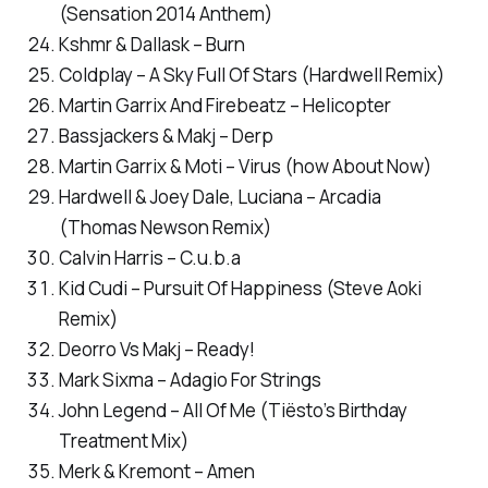
(Sensation 2014 Anthem)
Kshmr & Dallask – Burn
Coldplay – A Sky Full Of Stars (Hardwell Remix)
Martin Garrix And Firebeatz – Helicopter
Bassjackers & Makj – Derp
Martin Garrix & Moti – Virus (how About Now)
Hardwell & Joey Dale, Luciana – Arcadia
(Thomas Newson Remix)
Calvin Harris – C.u.b.a
Kid Cudi – Pursuit Of Happiness (Steve Aoki
Remix)
Deorro Vs Makj – Ready!
Mark Sixma – Adagio For Strings
John Legend – All Of Me (Tiësto’s Birthday
Treatment Mix)
Merk & Kremont – Amen