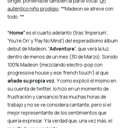
single, poniéndole también la parte vocal.
Un
auténtico niño prodigio
. **Madeon se atreve con
todo. **
“Home”
es el cuarto adelanto (tras
‘Imperium‘,
‘You’re On‘ y ‘Pay No Mind‘
) del esperadísimo álbum
debut de Madeon,
‘Adventure’
, que verá la luz
dentro de menos de un mes (30 de Marzo). Sonido
100% Madeon (mezclando electro-pop con
progressive house y ese
‘french touch’
) al que
añade su propia voz
. Y como explicó él mismo en
su cuenta de twitter, lo hizo en un momento de
frustración y cansancio tras muchas horas de
trabajo y no se ve considera cantante, pero sí el
mejor representante de los sentimientos que
quería expresar. Y la verdad que, una vez más, el