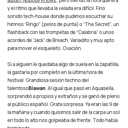
álbum ‘Nobody Knows’
, pero siendo la hora que era
y el ritmo que llevaba la velada era difícil. Fino
sonido
tech-house
donde pudimos escuchar su
himnos
“Ringo”
(pelos de punta) o
“The Secret”
, un
flashback
con las trompetas de
“Calabria”
o unos
acordes de
“Jack”
de Breach.
Variadito
y muy apto
para mover el esqueleto. Ovación.
Si a alguien le quedaba algo de suela en la zapatilla,
la gastaría por completo en la última hora de
festival. Grandiosa sesión techno del
talentoso
Blawan
. Al igual que pasó en
Aquasella
,
sorprendió a propios y extraños y se ganó de pleno
al público español. Grata sorpresa. Ya eran las 9 de
la mañana y cuando quisimos salir de la carpa un sol
en todo lo alto nos golpeaba de frente. Todo había