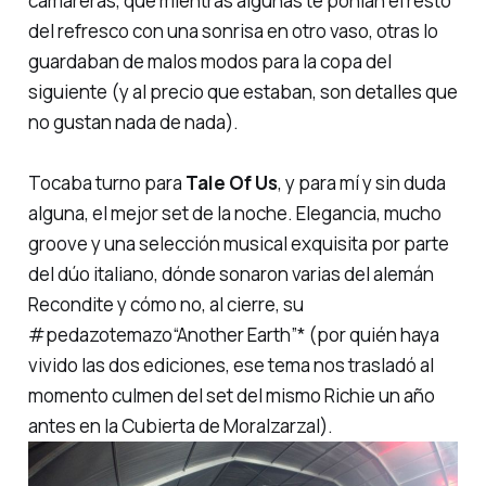
camareras, que mientras algunas te ponían el resto
del refresco con una sonrisa en otro vaso, otras lo
guardaban de malos modos para la copa del
siguiente (y al precio que estaban, son detalles que
no gustan nada de nada).
Tocaba turno para
Tale Of Us
, y para mí y sin duda
alguna, el mejor set de la noche. Elegancia, mucho
groove
y una selección musical exquisita por parte
del dúo italiano, dónde sonaron varias del alemán
Recondite y cómo no, al cierre, su
#pedazotemazo
“Another Earth”* (por quién haya
vivido las dos ediciones, ese tema nos trasladó al
momento culmen del set del mismo Richie un año
antes en la Cubierta de Moralzarzal).