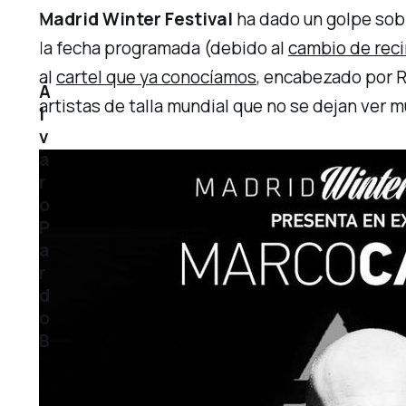
Madrid Winter Festival
ha dado un golpe sobr
la fecha programada (debido al
cambio de reci
al
cartel que ya conocíamos
, encabezado por R
Á
artistas de talla mundial que no se dejan ver 
l
v
a
r
o
P
a
r
d
o
B
0
5