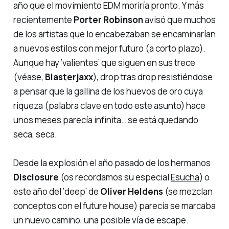
año que el movimiento EDM moriría pronto. Y más
recientemente
Porter Robinson
avisó que muchos
de los artistas que lo encabezaban se encaminarían
a nuevos estilos con mejor futuro (a corto plazo).
Aunque hay ‘valientes’ que siguen en sus
trece
(véase,
Blasterjaxx
),
drop tras drop
resistiéndose
a pensar que
la gallina de los huevos de oro
cuya
riqueza (palabra clave en todo este asunto) hace
unos meses parecía infinita… se está quedando
seca, seca.
Desde la explosión el año pasado de los hermanos
Disclosure
(os recordamos su especial
Esucha
) o
este año del ‘deep’ de
Oliver Heldens
(se mezclan
conceptos con el
future house
) parecía se marcaba
un nuevo camino, una posible vía de escape.