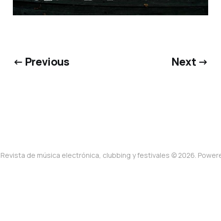
← Previous
Next →
Revista de música electrónica, clubbing y festivales © 2026. Powe