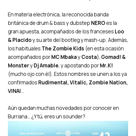
En materia electrónica, la reconocida banda
británica de drum & bass y dubstep
NERO
es la
gran apuesta, acompañados de los franceses
Loo
& Placido
y su arte del bootleg y mash-up. Además,
los habituales
The Zombie Kids
(en esta ocasión
acompañados por
MC Mbaka
y
Costa
),
Gomad! &
Monster
y
Dj Amable
, y apostando por
Mr.K!
(mucho ojo con él). Estos nombres se unen a los ya
confirmados
Rudimental, Vitalic, Zombie Nation,
VINAI
…
Aún quedan muchas novedades por conocer en
Burriana… ¿Y tú, eres un
sounder
?