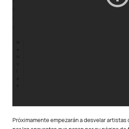
0
1
5
N
o
ti
c
i
a
s
Próximamente empezarán a desvelar artistas d