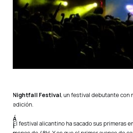
Nightfall Festival
, un festival debutante con
edición.
Á
El festival alicantino ha sacado sus primeras
l