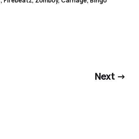
r, Firebeatz, Zomboy, Carnage, Bingo
Next →