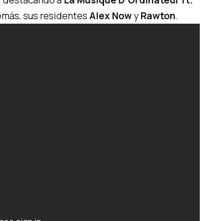
s, destacando a
La Musique D’Ordinateur ft.
emás, sus residentes
Alex Now
y
Rawton
.