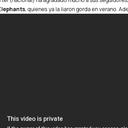
artel (nacional) ha agradado mucho a sus seguidore
Elephants
, quienes ya la
liaron gorda
en verano. Ad