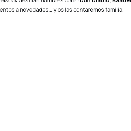
feisbuk
desfilan nombres como
Don Diablo, Baaue
atentos a novedades… y os las contaremos
familia
.