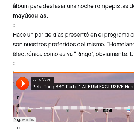
álbum para desfasar una noche
rompepistas
de
8
mayúsculas.
n
o
Hace un par de días presentó en el programa 
v
son nuestros preferidos del mismo:
“Homelan
.
electrónica como es ya
“Ringo”
, obviamente. D
2
0
1
4
E
s
c
u
c