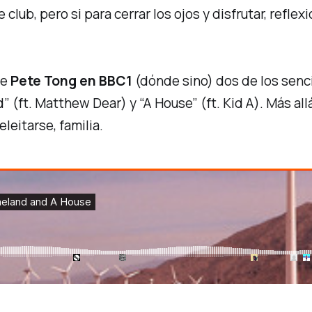
 club, pero si para cerrar los ojos y disfrutar, reflex
de
Pete Tong en BBC1
(dónde sino) dos de los senci
d”
(ft. Matthew Dear) y
“A House”
(ft. Kid A). Más al
eleitarse,
familia
.