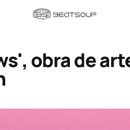
', obra de art
n