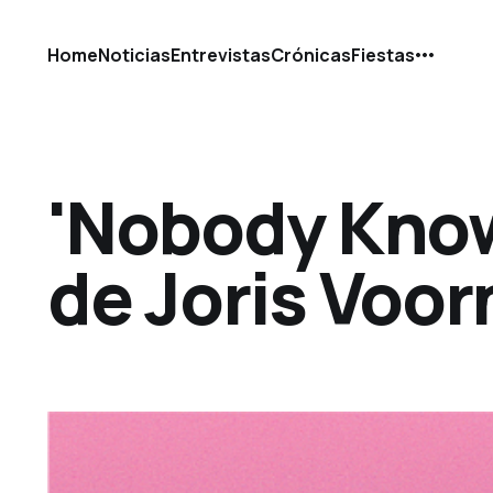
Home
Noticias
Entrevistas
Crónicas
Fiestas
'Nobody Knows
de Joris Voor