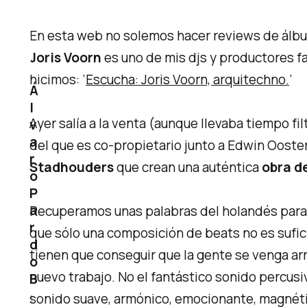
En esta web no solemos hacer
reviews
de álbu
Joris Voorn
es uno de mis djs y productores fa
hicimos: ‘
Escucha: Joris Voorn, arquitechno.
‘
Á
l
Ayer salía a la venta (aunque llevaba tiempo f
v
a
del que es co-propietario junto a Edwin Oost
r
Stadhouders
que crean una auténtica
obra d
o
P
a
Recuperamos unas palabras del holandés para 
r
que sólo una composición de beats no es sufic
d
tienen que conseguir que la gente se venga arr
o
nuevo trabajo. No el fantástico sonido percus
B
sonido suave, armónico, emocionante, magnétic
1