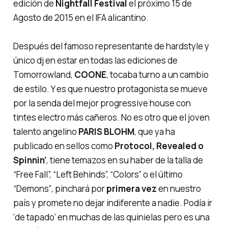
edición de
Nightfall Festival
el próximo 15 de
Agosto de 2015 en el IFA alicantino.
Después del famoso representante de hardstyle y
único dj en estar en todas las ediciones de
Tomorrowland
,
COONE
, tocaba turno a un cambio
de estilo. Y es que nuestro protagonista se mueve
por la senda del mejor progressive house con
tintes electro más cañeros. No es otro que el joven
talento angelino
PARIS BLOHM
, que ya ha
publicado en sellos como
Protocol, Revealed o
Spinnin’
, tiene temazos en su haber de la talla de
“Free Fall”, “Left Behinds”, “Colors”
o el último
“Demons”
, pinchará por
primera vez
en nuestro
país y promete no dejar indiferente a nadie. Podía ir
‘de tapado’
en muchas de las quinielas pero es una