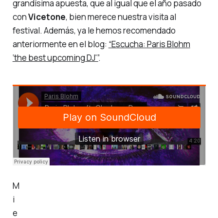
grandísima apuesta, que al igual que el año pasado
con
Vicetone
, bien merece nuestra visita al
festival. Además, ya le hemos recomendado
anteriormente en el blog:
“Escucha: Paris Blohm
‘the best upcoming DJ'”
.
M
i
e