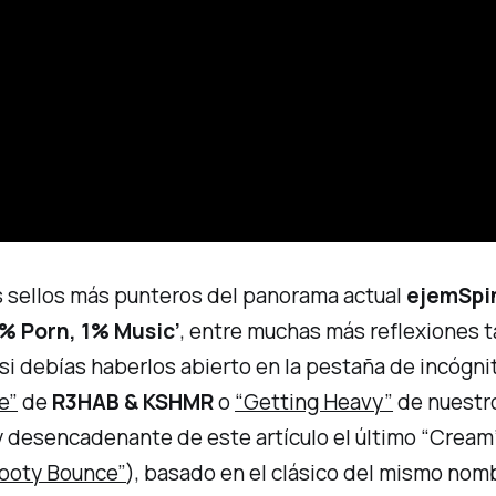
s sellos más punteros del panorama actual
ejem
Spi
% Porn, 1% Music’
, entre muchas más reflexiones 
si debías haberlos abierto en la
pestaña de incógni
e”
de
R3HAB & KSHMR
o
“Getting Heavy”
de nuestr
 desencadenante de este artículo el último
“Cream
ooty Bounce”
), basado en el clásico del mismo no