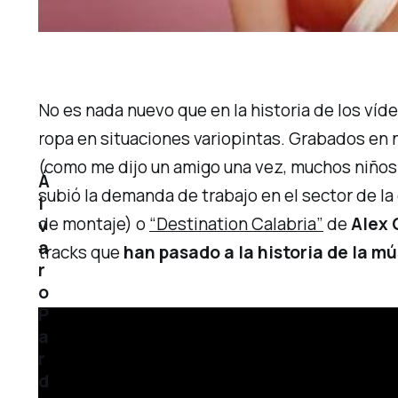
No es nada nuevo que en la historia de los víd
ropa en situaciones variopintas. Grabados en
(como me dijo un amigo una vez, muchos niños
Á
subió la demanda de trabajo en el sector de la
l
de montaje) o
“Destination Calabria”
de
Alex 
v
a
tracks
que
han pasado a la historia de la mú
r
o
P
a
r
d