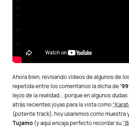
p
e
c
i
a
l
e
s
Ahora bien, revisando vídeos de algunos de lo
repetida entre los comentarios la
dicha
de
‘99
lejos de la realidad… porque en algunos dudas 
atrás recientes
joyas para la vista
como
“Karat
(potente
track
), hoy usaremos como muestra y
Tujamo
(y aquí encaja perfecto recordar su
“B