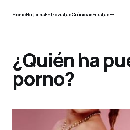
Home
Noticias
Entrevistas
Crónicas
Fiestas
¿Quién ha pu
porno?