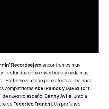
nnin’ Records
ejem
encontramos muy
tan profundas como divertidas, y nada más
to
. Erotismo simplón pero efectivo. Dejando
os compatriotas
Abel Ramos y David Tort
”
de nuestro español
Danny Avila
junto a
mbre de
Federico Franchi
. Un profundo