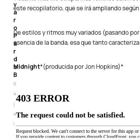
v
este recopilatorio, que se irá ampliando segú
a
r
o
De estilos y ritmos muy variados (pasando por 
P
esencia
de la banda, esa que tanto caracteriza 
a
r
d
Midnight
*(producida por Jon Hopkins)*
o
B
0
4
j
u
l
.