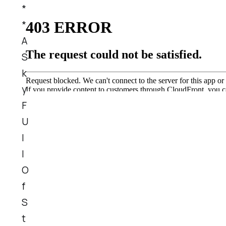
*
*
A
S
k
y
F
U
l
l
O
f
S
t