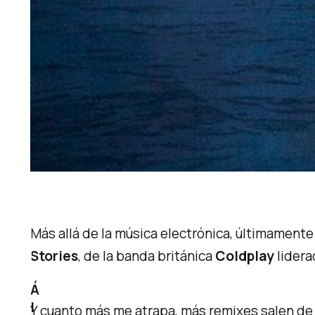
Más allá de la música electrónica, últimament
Stories
, de la banda británica
Coldplay
lidera
Á
l
Y cuanto más me atrapa, más remixes salen de 