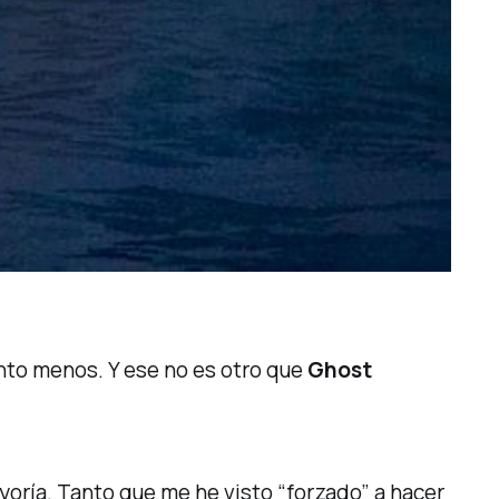
nto menos. Y ese no es otro que
Ghost
oría. Tanto que me he visto “forzado” a hacer