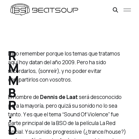
R
Digo
remember
porque los temas que tratamos
aquí hoy datan del año 2009. Pero ha sido
M
recordarlos, (sonreír), y no poder evitar
M
compartirlos con vosotros.
B
El nombre de
Dennis de Laat
será desconocido
R
para la mayoría, pero quizá su sonido no lo sea
:
tanto. Y es que el tema
“Sound Of Violence”
fue
parte principal de la BSO de la película
La Red
D
Social
. Y su sonido progressive (¿trance/house?)