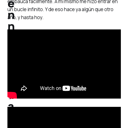
e
embauca fácilmente. A mí mismo me hizo entrar en
un bucle infinito. Y de eso hace ya algún que otro
n
año, y hasta hoy.
n
i
s
d
e
L
a
a
t