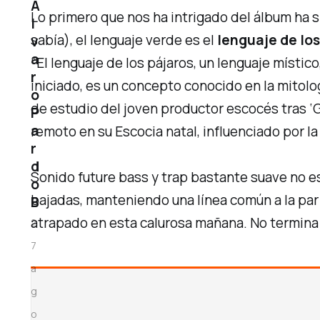
Á
Lo primero que nos ha intrigado del álbum ha 
l
sabía), el
lenguaje verde
es el
lenguaje de los
v
a
“El lenguaje de los pájaros, un lenguaje místic
r
iniciado, es un concepto conocido en la mitologí
o
de estudio del joven productor escocés tras
‘
P
a
remoto en su Escocia natal, influenciado por la n
r
d
Sonido future bass y trap bastante suave no e
o
bajadas, manteniendo una línea común a la par 
B
atrapado en esta calurosa mañana. No termina 
2
7
a
g
o