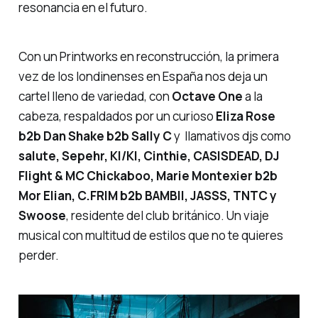
resonancia en el futuro.
Con un Printworks en reconstrucción, la primera
vez de los londinenses en España nos deja un
cartel lleno de variedad, con
Octave One
a la
cabeza, respaldados por un curioso
Eliza Rose
b2b Dan Shake b2b Sally C
y llamativos djs como
salute, Sepehr, KI/KI, Cinthie, CASISDEAD, DJ
Flight & MC Chickaboo, Marie Montexier b2b
Mor Elian, C.FRIM b2b BAMBII, JASSS, TNTC y
Swoose
, residente del club británico. Un viaje
musical con multitud de estilos que no te quieres
perder.