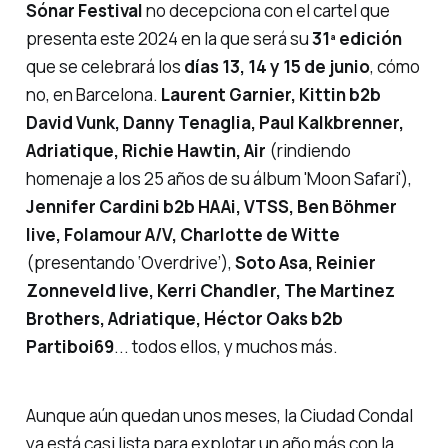
Sónar Festival
no decepciona con el cartel que
presenta este 2024 en la que será su
31ª edición
que se celebrará los
días 13, 14 y 15 de junio
, cómo
no, en Barcelona.
Laurent Garnier, Kittin b2b
David Vunk, Danny Tenaglia, Paul Kalkbrenner,
Adriatique, Richie Hawtin, Air
(rindiendo
homenaje a los 25 años de su álbum
'Moon Safari'
),
Jennifer Cardini b2b HAAi, VTSS, Ben Böhmer
live
, Folamour A/V, Charlotte de Witte
(presentando
‘Overdrive’
),
Soto Asa, Reinier
Zonneveld
live
, Kerri Chandler, The Martinez
Brothers, Adriatique, Héctor Oaks b2b
Partiboi69
... todos ellos, y muchos más.
Aunque aún quedan unos meses, la Ciudad Condal
ya está casi lista para explotar un año más con la