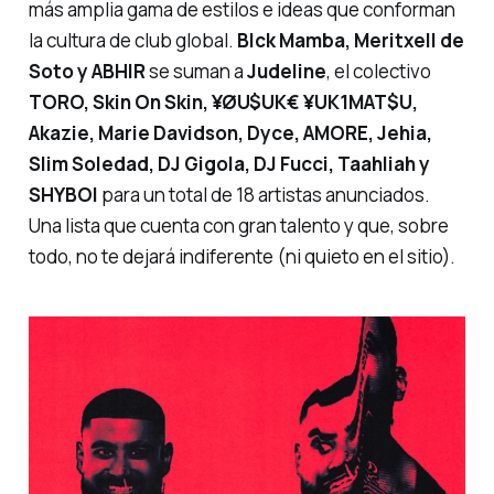
más amplia gama de estilos e ideas que conforman
la cultura de club global.
Blck Mamba, Meritxell de
Soto y ABHIR
se suman a
Judeline
, el colectivo
TORO, Skin On Skin, ¥ØU$UK€ ¥UK1MAT$U,
Akazie, Marie Davidson, Dyce, AMORE, Jehia,
Slim Soledad, DJ Gigola, DJ Fucci, Taahliah y
SHYBOI
para un total de 18 artistas anunciados.
Una lista que cuenta con gran talento y que, sobre
todo, no te dejará indiferente (ni quieto en el sitio).