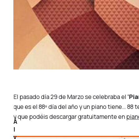
El pasado día 29 de Marzo se celebraba el
‘Pi
que es el 88º día del año y un piano tiene… 88
y que podéis descargar gratuitamente en
pian
Á
l
v