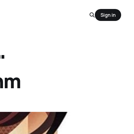
Sign in
"
ahm