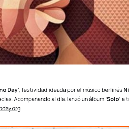
ano Day’
, festividad ideada por el músico berlinés
N
 teclas. Acompañando al día, lanzó un álbum
‘Solo’
a t
oday.org
.