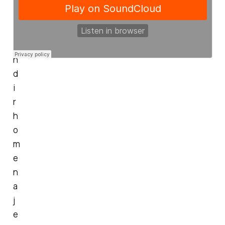
r
a
r
e
n
d
i
r
h
o
m
e
n
a
j
e