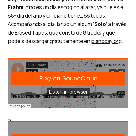
Frahm
. Y no es un día escogido al azar, ya que es el
88º día del año y un piano tiene… 88 teclas.
Acompañando al día, lanzó un álbum
‘Solo’
a través
de Erased Tapes, que consta de 8 tracks y que
podéis descargar gratuitamente en
pianoday.org
.
P
a