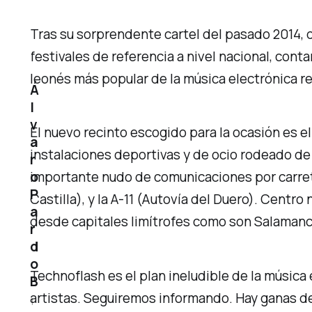
Tras su sorprendente cartel del pasado 2014, 
festivales de referencia a nivel nacional, conta
leonés más popular de la música electrónica r
Á
l
v
El nuevo recinto escogido para la ocasión es el
a
instalaciones deportivas y de ocio rodeado de 
r
o
importante nudo de comunicaciones por carrete
P
Castilla), y la A-11 (Autovía del Duero). Centr
a
desde capitales limítrofes como son Salamanca
r
d
o
Technoflash es el plan ineludible de la músi
B
artistas. Seguiremos informando. Hay ganas d
1