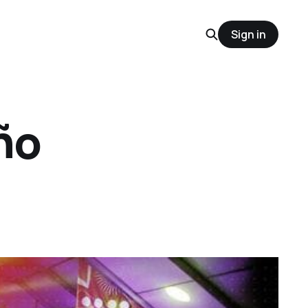
Sign in
ño