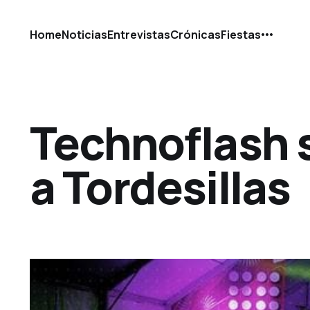
Home
Noticias
Entrevistas
Crónicas
Fiestas
Technoflash 
a Tordesillas