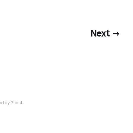
Next →
red by
Ghost