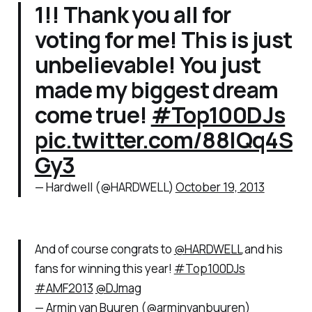
1!! Thank you all for
voting for me! This is just
unbelievable! You just
made my biggest dream
come true!
#Top100DJs
pic.twitter.com/88IQq4S
Gy3
— Hardwell (@HARDWELL)
October 19, 2013
And of course congrats to
@HARDWELL
and his
fans for winning this year!
#Top100DJs
#AMF2013
@DJmag
— Armin van Buuren (@arminvanbuuren)