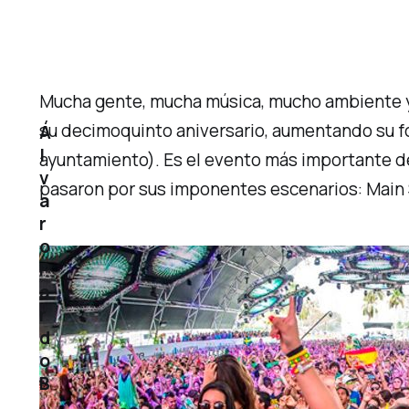
Mucha gente, mucha música, mucho ambiente y p
su decimoquinto aniversario, aumentando su for
Á
l
ayuntamiento). Es el evento más importante d
v
pasaron por sus imponentes escenarios: Main S
a
r
o
P
a
r
d
o
B