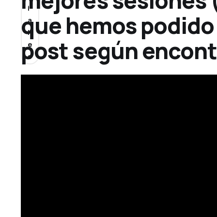
mejores sesiones (
i
que hemos podido 
a
l
post según encon
e
s