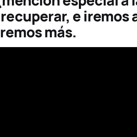
mención especial a l
recuperar, e iremos 
tremos más.