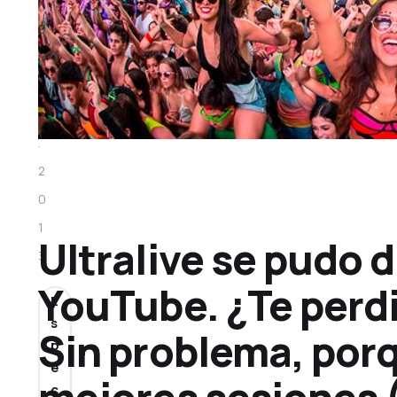
2
9
m
a
r
.
2
0
1
Ultralive se pudo d
3
YouTube. ¿Te perdi
E
s
Sin problema, porq
p
e
c