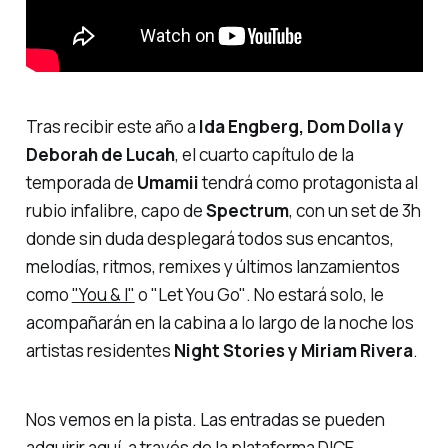
Tras recibir este año a
Ida Engberg, Dom Dolla y
Deborah de Lucah
, el cuarto capítulo de la
temporada de
Umamii
tendrá como protagonista al
rubio infalibre, capo de
Spectrum
, con un set de 3h
donde sin duda desplegará todos sus encantos,
melodías, ritmos, remixes y últimos lanzamientos
como
"You & I"
o
"Let You Go"
. No estará solo, le
acompañarán en la cabina a lo largo de la noche los
artistas residentes
Night Stories y Miriam Rivera
.
Nos vemos en la pista. Las entradas se pueden
adquirir
aquí, a través de la plataforma DICE
.