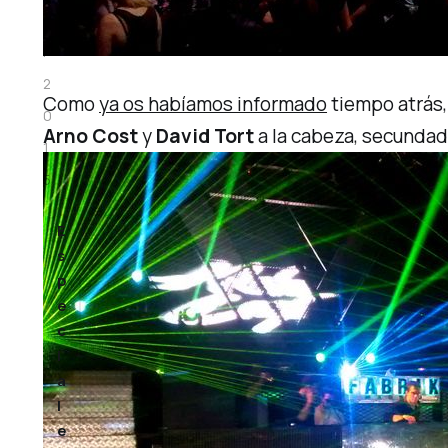
r
.
2
Como
ya os habíamos informado
tiempo atrás
0
Arno Cost
y
David Tort
a la cabeza, secundad
1
5
E
s
p
e
c
i
a
l
e