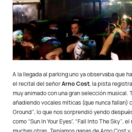
s
A la llegada al parking uno ya observaba que 
el recital del señor
Arno Cost
, la pista regis
muy animado con una gran selección musical.
añadiendo vocales míticas (que nunca fallan)
Ground”
, lo que nos sorprendió yendo después
como
“Sun In Your Eyes”, “Fall Into The Sky”
, e
muchas otras. Teníamos ganas de Arno Cost y 