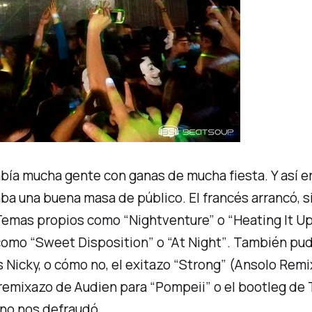
había mucha gente con ganas de mucha fiesta. Y así 
traba una buena masa de público. El francés arrancó, 
 Temas propios como
“Nightventure”
o
“Heating It U
 como
“Sweet Disposition”
o
“At Night”
. También pud
 Nicky, o cómo no, el exitazo
“Strong”
(Ansolo Remix
l remixazo de Audien para
“Pompeii”
o el bootleg de 
no nos defraudó.