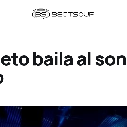
eto baila al so
o