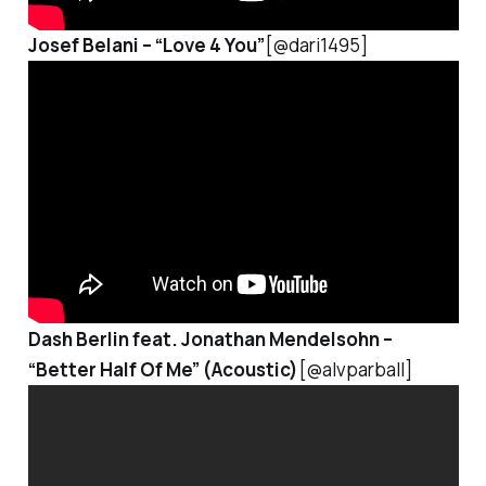
Josef Belani –
“Love 4 You”
[@dari1495]
Dash Berlin feat. Jonathan Mendelsohn –
“Better Half Of Me”
(Acoustic)
[@alvparball]