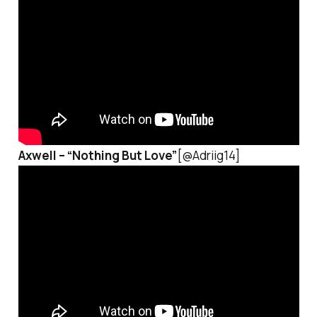
Axwell –
“Nothing But Love”
[@Adriig14]