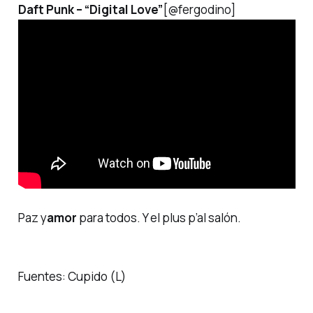
Daft Punk –
“Digital Love”
[@fergodino]
Paz y
amor
para todos. Y el plus p’al salón.
Fuentes: Cupido (L)