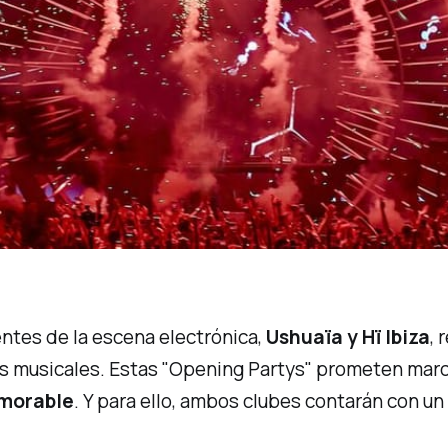
entes de la escena electrónica,
Ushuaïa y Hï Ibiza
, 
s musicales. Estas
"Opening Partys"
prometen marcar
emorable
. Y para ello, ambos clubes contarán con u