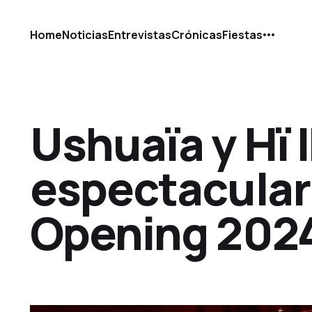
Home
Noticias
Entrevistas
Crónicas
Fiestas
Ushuaïa y Hï 
espectacular 
Opening 202