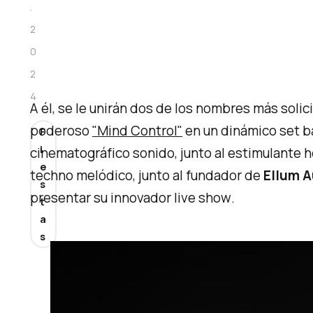
.
2
0
2
4
A él, se le unirán dos de los nombres más solic
poderoso
"Mind Control"
en un dinámico set
b
F
i
cinematográfico sonido, junto al estimulante
h
e
techno
melódico
, junto al fundador de
Ellum A
s
presentar su innovador
live show
.
t
a
s