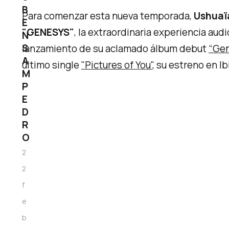
B
Para comenzar esta nueva temporada,
Ushuaïa
E
"GENESYS"
, la extraordinaria experiencia au
N
S
lanzamiento de su aclamado álbum debut
“Gen
A
último single
"Pictures of You"
, su estreno en 
M
P
E
D
R
O
2
2
f
e
b