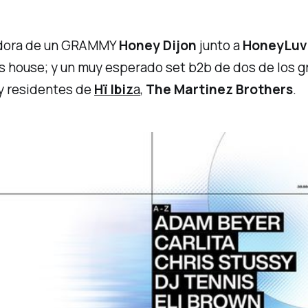
nadora de un GRAMMY
Honey Dijon
junto a
HoneyLuv
os
house
; y un muy esperado set
b2b
de dos de los g
 y residentes de
Hï Ibiz
a
,
The Martinez Brothers
.