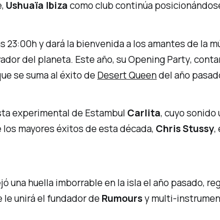
e,
Ushuaïa Ibiza
como club continúa posicionándose
as 23:00h y dará la bienvenida a los amantes de la 
ador del planeta. Este año, su
Opening Party
, cont
 que se suma al éxito de
Desert Queen
del año pasad
tista experimental de Estambul
Carlita
, cuyo sonido
 los mayores éxitos de esta década,
Chris Stussy
,
ó una huella imborrable en la isla el año pasado, reg
e le unirá el fundador de
Rumours
y multi-instrumen