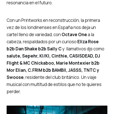
resonancia en el futuro.
Con un Printworks en reconstrucción, la primera
vez de los londinenses en España nos deja un
cartel lleno de variedad, con
Octave One
a la
cabeza, respaldados por un curioso
Eliza Rose
b2b Dan Shake b2b Sally C
y llamativos djs como
salute, Sepehr, KI/KI, Cinthie, CASISDEAD, DJ
Flight & MC Chickaboo, Marie Montexier b2b
Mor Elian, C.FRIM b2b BAMBII, JASSS, TNTC y
Swoose
, residente del club británico. Un viaje
musical con multitud de estilos que no te quieres
perder.