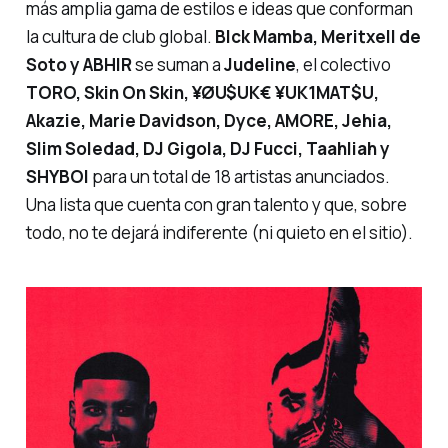
más amplia gama de estilos e ideas que conforman
la cultura de club global.
Blck Mamba, Meritxell de
Soto y ABHIR
se suman a
Judeline
, el colectivo
TORO, Skin On Skin, ¥ØU$UK€ ¥UK1MAT$U,
Akazie, Marie Davidson, Dyce, AMORE, Jehia,
Slim Soledad, DJ Gigola, DJ Fucci, Taahliah y
SHYBOI
para un total de 18 artistas anunciados.
Una lista que cuenta con gran talento y que, sobre
todo, no te dejará indiferente (ni quieto en el sitio).