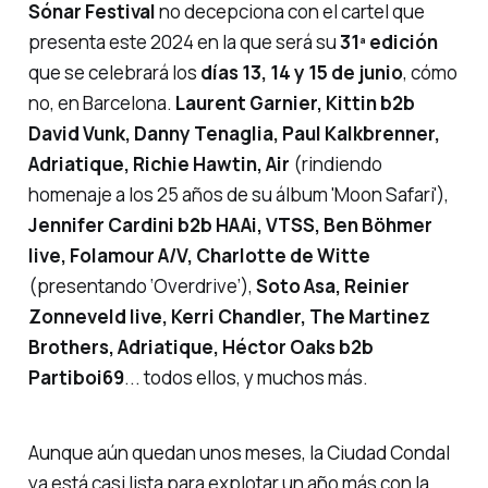
Sónar Festival
no decepciona con el cartel que
presenta este 2024 en la que será su
31ª edición
que se celebrará los
días 13, 14 y 15 de junio
, cómo
no, en Barcelona.
Laurent Garnier, Kittin b2b
David Vunk, Danny Tenaglia, Paul Kalkbrenner,
Adriatique, Richie Hawtin, Air
(rindiendo
homenaje a los 25 años de su álbum
'Moon Safari'
),
Jennifer Cardini b2b HAAi, VTSS, Ben Böhmer
live
, Folamour A/V, Charlotte de Witte
(presentando
‘Overdrive’
),
Soto Asa, Reinier
Zonneveld
live
, Kerri Chandler, The Martinez
Brothers, Adriatique, Héctor Oaks b2b
Partiboi69
... todos ellos, y muchos más.
Aunque aún quedan unos meses, la Ciudad Condal
ya está casi lista para explotar un año más con la