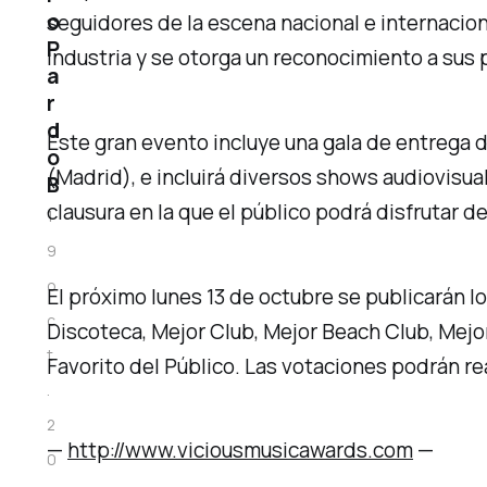
o
seguidores de la escena nacional e internacion
P
industria y se otorga un reconocimiento a sus 
a
r
d
Este gran evento incluye una gala de entrega d
o
(Madrid), e incluirá diversos shows audiovisua
B
clausura en la que el público podrá disfrutar 
1
9
o
El próximo lunes 13 de octubre se publicarán l
c
Discoteca, Mejor Club, Mejor Beach Club, Mejor
t
Favorito del Público. Las votaciones podrán rea
.
2
—
http://www.viciousmusicawards.com
—
0