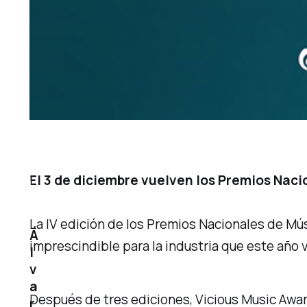
El 3 de diciembre vuelven los Premios Nac
La IV edición de los Premios Nacionales de Mú
Á
imprescindible para la industria que este año 
l
v
a
Después de tres ediciones, Vicious Music Awa
r