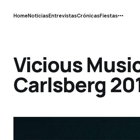
Home
Noticias
Entrevistas
Crónicas
Fiestas
Vicious Musi
Carlsberg 20