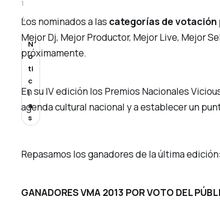
1
4
Los nominados a las
categorías de votación 
Mejor Dj, Mejor Productor, Mejor Live, Mejor S
N
próximamente.
o
ti
c
En su IV edición los Premios Nacionales Viciou
i
a
agenda cultural nacional y a establecer un pu
s
Repasamos los ganadores de la última edición
GANADORES VMA 2013 POR VOTO DEL PÚBL