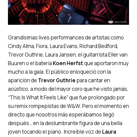
Grandísimas
lives performances
de artistas como
Cindy Alma, Fiora, Laura Evans, Richard Bedford,
Trevor Guthrie, Laura Jansen, el guitarrista Eller van
Buuren o el batería
Koen Herfst
que aportaron
muy
mucho
a la gala. El público enloqueció con la
aparición de
Trevor Guthrie
para cantar en
acústico, a modo del mayor coro que he visto jamás,
“This Is What It Feels Like”
que fue prolongado por
su remix
rompepistas
de W&W. Pero el momento en
directo que nosotros más esperábamos llegó
después… en la deslumbrante figura de una bella
joven tocando el piano. Increíble voz de
Laura