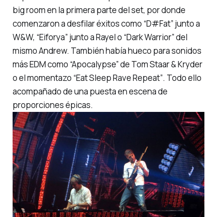
big room en la primera parte del set, por donde
comenzaron a desfilar éxitos como
“D#Fat”
junto a
W&W,
“Eiforya”
junto a Rayel o
“Dark Warrior”
del
mismo Andrew. También había hueco para sonidos
más EDM como
“Apocalypse”
de Tom Staar & Kryder
o el momentazo
“Eat Sleep Rave Repeat”
. Todo ello
acompañado de una puesta en escena de
proporciones épicas.