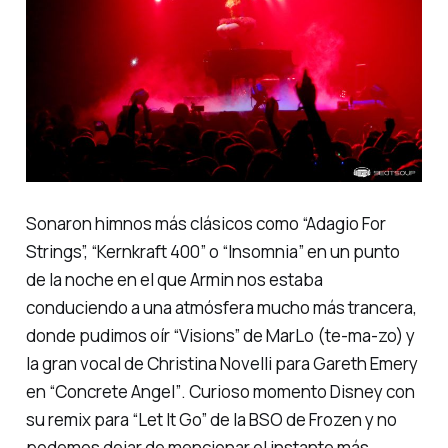
Sonaron himnos más clásicos como
“Adagio For
Strings”, “Kernkraft 400” o “Insomnia”
en un punto
de la noche en el que Armin nos estaba
conduciendo a una atmósfera mucho más
trancera
,
donde pudimos oír
“Visions”
de MarLo (te-ma-zo) y
la gran vocal de Christina Novelli para Gareth Emery
en
“Concrete Angel”
. Curioso
momento Disney
con
su remix para
“Let It Go”
de la BSO de Frozen y no
podemos dejar de mencionar el instante más