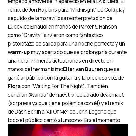
empezó a moverse. Y apareció en ella LA silueta. El
remix de Jon Hopkins para
“Midnisght”
de Coldplay
seguido de la maravillosa reinterpretación de
Ludovico Einaudi en manos de Parker & Hanson
como
“Gravity”
sirvieron como fantástico
pistoletazo de salida para una noche perfecta y un
warm-up
muy acertado que se prolongaría durante
una hora. Primeras actuaciones en directo en
manos del
hermanísimo
Eller van Buuren
que se
ganó al público con la guitarra y la preciosa voz de
Fiora
con
“Waiting For The Night”
. También
sonaron
“Avaritia”
de nuestro idolatrado deadmau5
(sorpresa ya que tiene polémica con él) y el remix
de Dash Berlin a
“All Of Me”
de John Legend que
todo el público cantó al unísono. Era el momento.