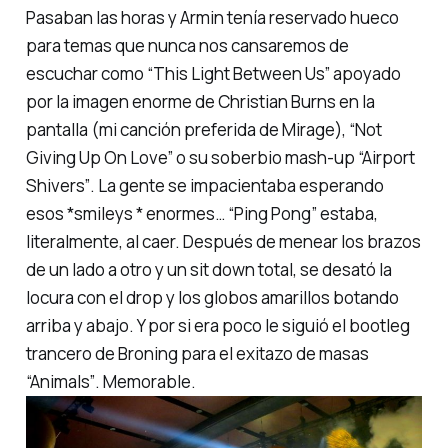
Pasaban las horas y Armin tenía reservado hueco
para temas que nunca nos cansaremos de
escuchar como
“This Light Between Us”
apoyado
por la imagen enorme de Christian Burns en la
pantalla (mi canción preferida de
Mirage
),
“Not
Giving Up On Love”
o su soberbio
mash-up “Airport
Shivers”
. La gente se impacientaba esperando
esos *smileys * enormes…
“Ping Pong”
estaba,
literalmente, al caer. Después de menear los brazos
de un lado a otro y un
sit down
total, se desató la
locura con el
drop
y los globos amarillos botando
arriba y abajo. Y por si era poco le siguió el
bootleg
trancero
de Broning para el exitazo de masas
“Animals”
. Memorable.