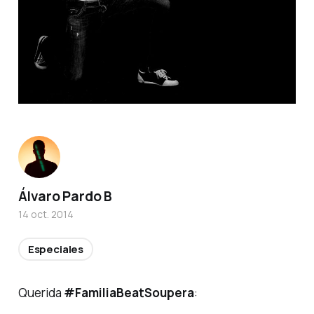
Álvaro Pardo B
14 oct. 2014
Especiales
Querida
#FamiliaBeatSoupera
: