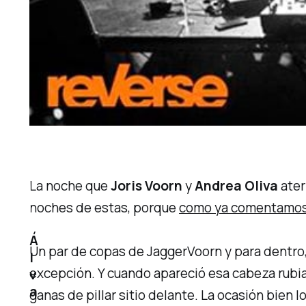
La noche que
Joris Voorn
y
Andrea Oliva
ater
noches de estas, porque
como ya comentamo
Á
Un par de copas de
JaggerVoorn
y para dentro
l
excepción. Y cuando apareció esa cabeza rubia
v
a
ganas de pillar sitio delante. La ocasión bien l