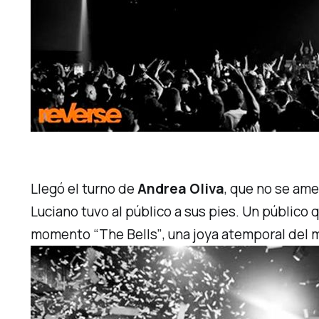
Llegó el turno de
Andrea Oliva
, que no se am
Luciano tuvo al público a sus pies. Un público 
momento
“The Bells”
, una joya atemporal del 