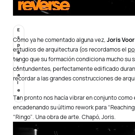
1
4
E
s
Como ya he comentado alguna vez,
Joris Voo
p
estudios de arquitectura (os recordamos el
po
e
tengo que su formación condiciona mucho su s
c
i
contundentes, perfectamente edificado duran
a
recordar a las grandes construcciones de arqu
l
e
Tan pronto nos hacía vibrar en conjunto como 
s
encadenando su último rework para
“Reaching
“Ringo”
. Una obra de arte. Chapó, Joris.