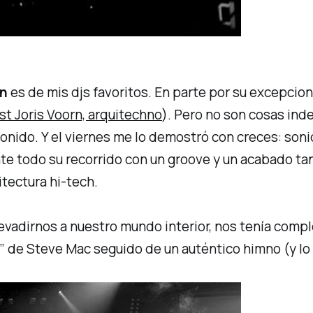
rn
es de mis djs favoritos. En parte por su excepciona
st Joris Voorn, arquitechno
). Pero no son cosas ind
onido. Y el viernes me lo demostró con creces: son
te todo su recorrido con un
groove
y un acabado ta
itectura
hi-tech
.
evadirnos a nuestro mundo interior, nos tenía comp
”
de Steve Mac seguido de un auténtico himno (y l