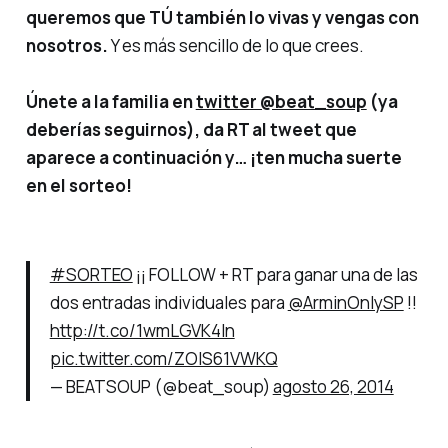
queremos que TÚ también lo vivas y vengas con
nosotros.
Y es más sencillo de lo que crees.
Únete a la
familia
en
twitter @beat_soup
(ya
deberías seguirnos), da RT al
tweet
que
aparece a continuación y… ¡ten mucha suerte
en el sorteo!
#SORTEO
¡¡ FOLLOW + RT para ganar una de las
dos entradas individuales para
@ArminOnlySP
!!
http://t.co/1wmLGVK4In
pic.twitter.com/ZOlS61VWKQ
— BEATSOUP (@beat_soup)
agosto 26, 2014