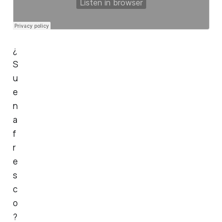
¿
S
u
e
n
a
f
r
e
s
c
o
?